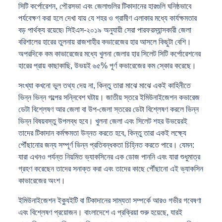
সিটি কর্পোরেশন, পৌরসভা এবং জেলাগুলির টিকাদানের হারগুলি ঘনিষ্ঠভাবে
পর্যবেক্ষণ করা হলে দেখা যায় যে শহর ও গ্রামীণ এলাকার মধ্যে কার্যক্ষমতার
বড় পার্থক্য রয়েছে৷ সিইএস-২০১৯ অনুযায়ী সেরা পারফরম্যান্সকারী জেলা
বরিশালের হারের তুলনায় রাজশাহীর কভারেজের হার আসলে কিছুটা বেশি।
অপরদিকে কম কাভারেজের মধ্যে খুলনা জেলার হার সিলেট সিটি কর্পোরেশনের
হারের প্রায় কাছাকাছি, উভয়ই ৬৫% পূর্ণ কভারেজের কম স্কোর করেছে।
সংখ্যা কখনো ভুল তথ্য দেয় না, কিন্তু তারা মাঝে মাঝে একই কাহিনীতে
ভিন্ন ভিন্ন গল্পের সন্নিবেশ ঘটায়। জাতীয় স্তরে ইমিউনাইজেশন কভারেজ
ডেটা বিশ্লেষণ আর জেলা বা উপ-জেলা স্তরের ডেটা বিশ্লেষণ করলে ভিন্ন
ভিন্ন বিষয়বস্তু উপলব্ধ হবে। খুলনা জেলা এবং সিলেট শহর উভয়েরই
তাদের টিকাদান কর্মক্ষমতা উন্নত করতে হবে, কিন্তু তারা একই লক্ষ্যে
পৌঁছানোর জন্য সম্পূর্ণ ভিন্ন প্রতিবন্ধকতা চিহ্নিত করতে পারে। যেমন:
যারা এখনও পর্যন্ত নিয়মিত ভ্যাকসিনের এক ডোজ পাননি এবং যারা শুধুমাত্র
গ্রহণ করেছেন তাদের সনাক্ত করা এবং তাদের কাছে পৌঁছানো এই ভ্যাকসিন
কাভারেজের অংশ।
ইমিউনাইজেশন ইক্যুইটি বা টিকাদানের সাম্যতা সম্পর্কে আরও গভীর গবেষণা
এবং বিশ্লেষণ প্রয়োজন। বাংলাদেশে এ প্রক্রিয়া শুরু হয়েছে, যারই