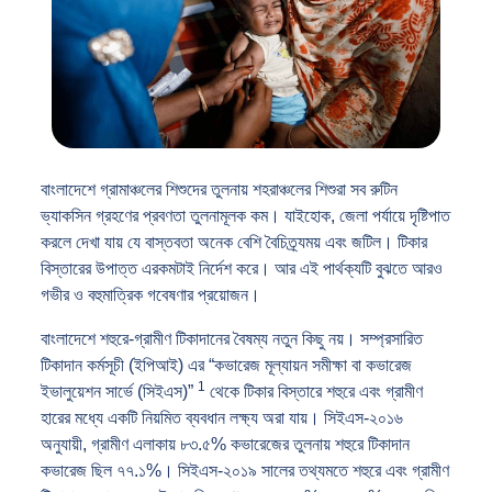
বাংলাদেশে গ্রামাঞ্চলের শিশুদের তুলনায় শহরাঞ্চলের শিশুরা সব রুটিন
ভ্যাকসিন গ্রহণের প্রবণতা তুলনামূলক কম। যাইহোক, জেলা পর্যায়ে দৃষ্টিপাত
করলে দেখা যায় যে বাস্তবতা অনেক বেশি বৈচিত্র্যময় এবং জটিল। টিকার
বিস্তারের উপাত্ত এরকমটাই নির্দেশ করে। আর এই পার্থক্যটি বুঝতে আরও
গভীর ও বহুমাত্রিক গবেষণার প্রয়োজন।
বাংলাদেশে শহুরে-গ্রামীণ টিকাদানের বৈষম্য নতুন কিছু নয়। সম্প্রসারিত
টিকাদান কর্মসূচী (ইপিআই) এর “কভারেজ মূল্যায়ন সমীক্ষা বা কভারেজ
1
ইভালুয়েশন সার্ভে (সিইএস)”
থেকে টিকার বিস্তারে শহুরে এবং গ্রামীণ
হারের মধ্যে একটি নিয়মিত ব্যবধান লক্ষ্য অরা যায়। সিইএস-২০১৬
অনুযায়ী, গ্রামীণ এলাকায় ৮৩.৫% কভারেজের তুলনায় শহুরে টিকাদান
কভারেজ ছিল ৭৭.১%। সিইএস-২০১৯ সালের তথ্যমতে শহুরে এবং গ্রামীণ