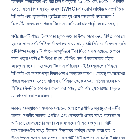
টিকাদান কভারেজের এই হার ছিল যথাক্রমে ৭৯.২% এবং ৮৫%। এমনকি
২০১৮ সালে বিশ্ব স্বাস্থ্য সংস্থা (WHO)-এর যৌথ জাতীয়/আন্তর্জাতিক
2
ইপিআই এবং ভ্যাকসিন প্রতিরোধযোগ্য রোগ নজরদারি পর্যালোচনা
রিপোর্টেও বাংলাদেশে শহুরে টিকাদান একটি ফোকাস পয়েন্ট হয়ে উঠেছে।
পর্যালোচনাটি শহুরে টিকাদানের চ্যালেঞ্জগুলির উপর জোর দেয়, ইঙ্গিত করে যে
২০১৬ সালে ১১টি সিটি কর্পোরেশনের মধ্যে মাত্র ৪টি সিটি কর্পোরেশনে প্রতি
৫টি শিশুর মধ্যে ৪টি শিশুকে সম্পূর্ণরূপে টিকা দিতে সক্ষম হয়েছে, যেখানে
ঢাকা শহরে প্রতি ৫টি শিশুর মধ্যে ২টি শিশু সম্পূর্ণ কভারেজের বাইরে
অবস্থান করে। শহরাঞ্চলে টিকাদান পরিষেবার এই বৈষম্যগুলোর পিছনে
ইপিআই-এর অসামাঞ্জস্য বিধানগুলোও অন্যতম কারণ। যেহেতু বাংলাদেশের
শহুরে জনসংখ্যা ২০১৬ সালে ৫৩ মিলিয়ন থেকে ২০২৮ সালের মধ্যে ৮০
মিলিয়নে উন্নীত হবে বলে ধারনা করা হচ্ছে, তাই এই চ্যালেঞ্জগুলো দ্রুত
মোকাবেলা করা প্রয়োজন।
সরকার সমস্যাগুলো সম্পর্কে সচেতন, যেমন: প্রশিক্ষিত স্বাস্থ্যসেবা কর্মীর
অভাব, স্থানীয় সরকার, এনজিও এবং বেসরকারি খাতের মধ্যে কাঠামোগত
জটিলতা, যোগাযোগের অভাব এবং সম্পদের সীমিত সংস্থান। সিটি
কর্পোরেশনগুলির মধ্যে টিকাদান বিস্তারের পার্থক্য থেকে বোঝা যায় যে
উন্নতিগুলো অর্জন করা সম্ভব। রাজশাহী সিটি কর্পোরেশন কর্তৃক টিকাদানের