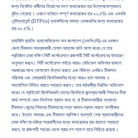
জন্য নিবেদিত কর্মীদের নিয়োগের ফলে কভারেজের হার উল্লেখযোগ্যভাবে
বৃদ্ধি পেয়েছে। এখানে বর্তমানে সম্পূর্ণ কভারেজের হার ৯২.৪% এবং এমনকি
পেন্টাভ্যালেন্ট (DTPcv) ভ্যাকসিনের সমস্ত ডোজগুলির জন্য কভারেজের
হার ৯৮.৪%।
ফ্যামিলি প্ল্যানিং অ্যাসোসিয়েশন অব বাংলাদেশ (এফপিএবি)-এর একজন
জেলা টিকাদান সমন্বয়কারী হেলাল আহমেদ জনি আশা করেন যে তার
প্রতিষ্ঠান ঢাকা দক্ষিণ সিটি কর্পোরেশনে রাজশাহী সিটি কর্পোরেশনের উদাহরণ
অনুসরণ করবে। সিটি কর্পোরেশন পর্যায়ে আরও মেডিকেল অফিসার থাকলে
সরকারের সাথে যোগাযোগ উন্নত করতে এবং বিভিন্ন এনজিও টিকাদান
পরিষেবা এবং বেসরকারি ক্লিনিকগুলির মধ্যে আরও ভাল সমন্বয় ও
সহযোগিতা নিশ্চিত করতে সহায়তা করবে। তার মাঠকর্মীরা নিয়মিত অভিযোগ
করেন যে প্রাইভেট ক্লিনিকগুলি তাদের ক্লিনিকে জন্মগ্রহণকারী শিশুদের টিকা
কার্ড সম্পর্কে কোন নির্দেশনা প্রদান করে না, বা টিকাদানকারীরা
অন্যান্য
টিকাদান কেন্দ্রে শিশুদের টিকাদানের তথ্য আদান-প্রদান করতে অস্বীকার
করে। উন্নত সমন্বয় এবং টিকাদান প্রশিক্ষণ অবশ্যই সেবা প্রদানকারীদের
ঢাকা দক্ষিণের দরিদ্র শহরবাসীদের মধ্যে কভারেজের হার বাড়াতে সহায়তা
করবে, যা রাজশাহী শহরের থেকে প্রায় দশ শতাংশ হারে পিছিয়ে রয়েছে।