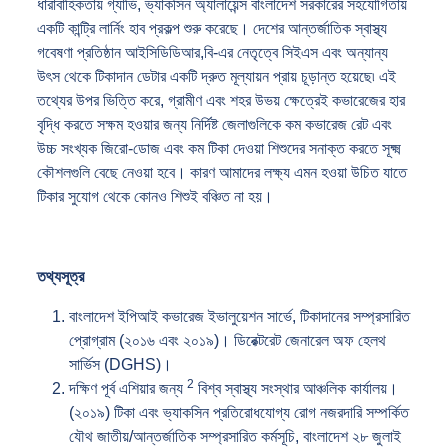
ধারাবাহিকতায় গ্যাভি, ভ্যাকসিন অ্যালায়েন্স বাংলাদেশ সরকারের সহযোগিতায়
একটি কান্ট্রি লার্নিং হাব প্রকল্প শুরু করেছে। দেশে
র
আন্তর্জাতিক স্বাস্থ্য
গবেষণা প্রতিষ্ঠান আইসিডিডিআর,বি-এর নেতৃত্বে সিইএস এবং অন্যান্য
উৎস থেকে টিকাদান ডেটার একটি দ্রুত মূল্যায়ন প্রায় চূড়ান্ত হয়েছে৷ এই
তথ্যের উপর ভিত্তি করে, গ্রামীণ এবং শহর উভয় ক্ষেত্রেই কভারেজের হার
বৃদ্ধি করতে সক্ষম হওয়ার জন্য নির্দিষ্ট জেলাগুলিকে কম কভারেজ রেট এবং
উচ্চ সংখ্যক জিরো-ডোজ এবং কম টিকা দেওয়া শিশুদের সনাক্ত করতে সূক্ষ্ম
কৌশলগুলি বেছে নেওয়া হবে। কারণ আমাদের লক্ষ্য এমন হওয়া উচিত যাতে
টিকার সুযোগ থেকে কোনও শিশুই বঞ্চিত না হয়।
তথ্যসূত্র
বাংলাদেশ ইপিআই কভারেজ ইভালুয়েশন সার্ভে, টিকাদানের সম্প্রসারিত
প্রোগ্রাম (২০১৬ এবং ২০১৯)। ডিরেক্টরেট জেনারেল অফ হেলথ
সার্ভিস (DGHS)।
2
দক্ষিণ পূর্ব এশিয়ার জন্য
বিশ্ব স্বাস্থ্য সংস্থার আঞ্চলিক কার্যালয়।
(২০১৯) টিকা এবং ভ্যাকসিন প্রতিরোধযোগ্য রোগ নজরদারি সম্পর্কিত
যৌথ জাতীয়/আন্তর্জাতিক সম্প্রসারিত কর্মসূচি, বাংলাদেশ ২৮ জুলাই