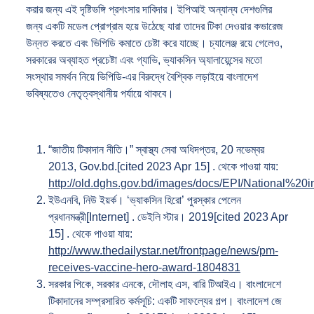
করার জন্য এই দৃষ্টিভঙ্গি প্রশংসার দাবিদার। ইপিআই অন্যান্য দেশগুলির
জন্য একটি মডেল প্রোগ্রাম হয়ে উঠেছে যারা তাদের টিকা দেওয়ার কভারেজ
উন্নত করতে এবং ভিপিডি কমাতে চেষ্টা করে যাচ্ছে। চ্যালেঞ্জ রয়ে গেলেও,
সরকারের অব্যাহত প্রচেষ্টা এবং গ্যাভি, ভ্যাকসিন অ্যালায়েন্সের মতো
সংস্থার সমর্থন নিয়ে ভিপিডি-এর বিরুদ্ধে বৈশ্বিক লড়াইয়ে বাংলাদেশ
ভবিষ্যতেও নেতৃত্বস্থানীয় পর্যায়ে থাকবে।
“জাতীয় টিকাদান নীতি।” স্বাস্থ্য সেবা অধিদপ্তর, 20 নভেম্বর
2013, Gov.bd.[cited 2023 Apr 15] . থেকে পাওয়া যায়:
http://old.dghs.gov.bd/images/docs/EPI/Nationa
ইউএনবি, নিউ ইয়র্ক। ‘ভ্যাকসিন হিরো’ পুরস্কার পেলেন
প্রধানমন্ত্রী[Internet] . ডেইলি স্টার। 2019[cited 2023 Apr
15] . থেকে পাওয়া যায়:
http://www.thedailystar.net/frontpage/news/pm-
receives-vaccine-hero-award-1804831
সরকার পিকে, সরকার এনকে, দৌলাহ এস, বারি টিআইএ। বাংলাদেশে
টিকাদানের সম্প্রসারিত কর্মসূচি: একটি সাফল্যের গল্প। বাংলাদেশ জে