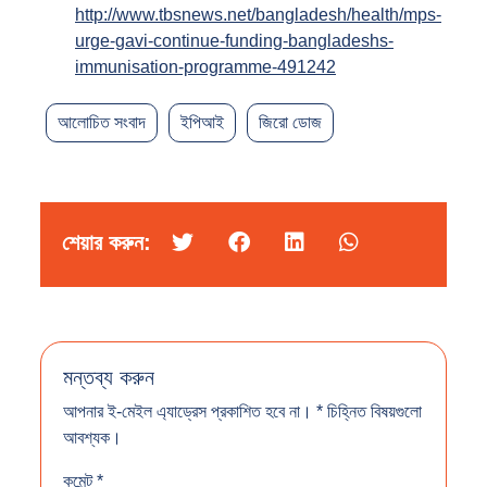
http://www.tbsnews.net/bangladesh/health/mps-
urge-gavi-continue-funding-bangladeshs-
immunisation-programme-491242
আলোচিত সংবাদ
ইপিআই
জিরো ডোজ
শেয়ার করুন:
মন্তব্য করুন
আপনার ই-মেইল এ্যাড্রেস প্রকাশিত হবে না।
*
চিহ্নিত বিষয়গুলো
আবশ্যক।
কমেন্ট
*