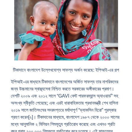
টিকাদানে বাংলাদেশ উল্লেখযোগ্য সাফল্য অর্জন করেছে: ইপিআই-এর গল্প
ইপিআই-এর মাধ্যমে টিকাদানে বাংলাদেশের অর্জিত সাফল্য তার নাগরিকদের
জন্য উচ্চমানের স্বাস্থ্যসেবা নিশ্চিত করতে সরকারের অঙ্গীকারের প্রমাণ।
দেশটি ২০০৯ এবং ২০১২ সালে “GAVI বেস্ট পারফরম্যান্স অ্যাওয়ার্ড” সহ
অসংখ্য স্বীকৃতি পেয়েছে; এবং এরই ধারাবাহিকতায় প্রধানমন্ত্রী শেখ হাসিনা
২০১৯ সালে জাতিসংঘের সদরদপ্তরে মর্যাদাপূর্ণ “ভ্যাকসিন হিরো” পুরস্কার
গ্রহণ করেন[২]। টিকাদানের মাধ্যমে, বাংলাদেশ ১৯৮৭ থেকে ২০০০ সালের
মধ্যে আনুমানিক ২ মিলিয়ন শিশুমৃত্যু প্রতিরোধ করেছে এবং এখনও প্রতি
বছর প্রায় ২০০,০০০ শিশুমৃত্যু প্রতিরোধ করে চলেছে। এই সাফল্যের