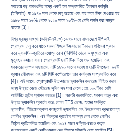
সবচেয়ে বড় কারণগুলির মধ্যে একটি হল সম্প্রসারিত টিকাদান কর্মসূচী
(ইপিআই), যা ১৯৭৯ সাল থেকে চালু রয়েছে এবং যার ফলে টিকা দেওয়ার হার
১৯৮৮ সালে ১৬% থেকে ২০১৯ সালে ৯০%-এর বেশি অর্জন করা সম্ভব
হয়েছে [3]।
বিশ্ব স্বাস্থ্য সংস্থা (ডব্লিউএইচও) ১৯৭৯ সালে বাংলাদেশে ইপিআই
প্রোগ্রাম চালু করে যাতে সকল শিশুকে উচ্চমানের টিকাদান পরিষেবা প্রদান
করে ভ্যাকসিন-প্রতিরোধযোগ্য রোগ (ভিপিডি) থেকে অসুস্থতা এবং
মৃত্যুহার কমানো যায়। প্রোগ্রামটি ছয়টি টিকা দিয়ে শুরু হয়েছিল, এবং
সরকারের ব্যাপক সহায়তায়, এটি ১৯৯০ সালের মধ্যে ৪৭৬টি উপজেলা, ৯২টি
প্রধান পৌরসভা এবং ৬টি সিটি কর্পোরেশনে তার কার্যক্রম সম্প্রসারিত করে
[4]। এই সময়ে, প্রোগ্রামটি উচ্চ-মানের ভ্যাকসিন কভারেজ নিশ্চিত করার
জন্য উন্নত কোল্ড স্টোরেজ সুবিধা সহ সারা দেশে ১৩৪,০০০টিরও বেশি
আউটরিচ সেন্টার স্থাপন করেছে [1]। পরবর্তী বছরগুলিতে, সরকার নতুন এবং
উন্নত ভ্যাকসিন প্রবর্তন করে, যেমন TT5 ডোজ, হামের সমন্বিত
ভ্যাকসিন, নিউমোকক্কাল কনজুগেট ভ্যাকসিন এবং ইনজেকশন প্রদানযোগ্য
পোলিও ভ্যাকসিন। এই নিরন্তর প্রচেষ্টার সাফল্য দেশ থেকে পোলিও
নির্মূলে প্রতিফলিত হয়েছিল এবং ২০১৪ সালে ডব্লিউএইচও কর্তৃক
বাংলাদেশকে একটি পোলিওমুক্ত দেশ হিসাবে স্বীকৃতি দেয়া হয়েছিল [5]।