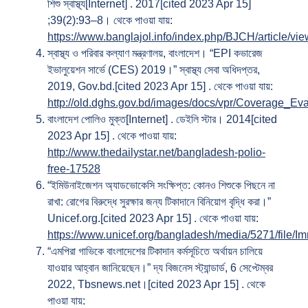
শিশু স্বাস্থ্য[Internet] . 2017[cited 2023 Apr 15]
;39(2):93–8। থেকে পাওয়া যায়:
https://www.banglajol.info/index.php/BJCH/article/vi
স্বাস্থ্য ও পরিবার কল্যাণ মন্ত্রণালয়, বাংলাদেশ। “EPI কভারেজ
ইভালুয়েশন সার্ভে (CES) 2019।” স্বাস্থ্য সেবা অধিদপ্তর,
2019, Gov.bd.[cited 2023 Apr 15] . থেকে পাওয়া যায়:
http://old.dghs.gov.bd/images/docs/vpr/Coverage_Ev
বাংলাদেশ পোলিও মুক্ত[Internet] . ডেইলি স্টার। 2014[cited
2023 Apr 15] . থেকে পাওয়া যায়:
http://www.thedailystar.net/bangladesh-polio-
free-17528
“ইমিউনাইজেশন অ্যাডভোকেসি সংক্ষিপ্ত: কোনও শিশুকে পিছনে না
রাখা: রোগের বিরুদ্ধে সুরক্ষার জন্য টিকাদানে বিনিয়োগ বৃদ্ধি করা।”
Unicef.org.[cited 2023 Apr 15] . থেকে পাওয়া যায়:
https://www.unicef.org/bangladesh/media/5271/file
“এমপিরা গাভিকে বাংলাদেশের টিকাদান কর্মসূচিতে অর্থায়ন চালিয়ে
যাওয়ার আহ্বান জানিয়েছেন।” দ্য বিজনেস স্ট্যান্ডার্ড, 6 সেপ্টেম্বর
2022, Tbsnews.net।[cited 2023 Apr 15] . থেকে
পাওয়া যায়: