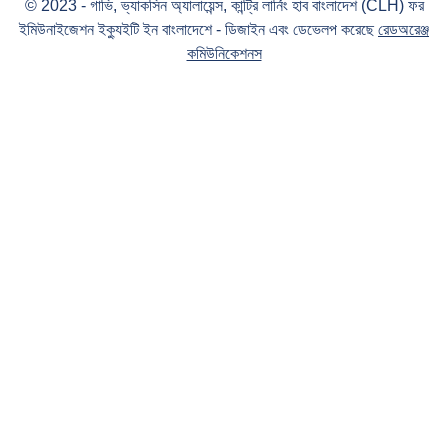
© 2023 - গাভি, ভ্যাকসিন অ্যালায়েন্স, কান্ট্রি লার্নিং হাব বাংলাদেশ (CLH) ফর
ইমিউনাইজেশন ইক্যুইটি ইন বাংলাদেশে - ডিজাইন এবং ডেভেলপ করেছে
রেডঅরেঞ্জ
কমিউনিকেশনস