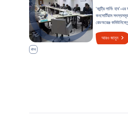
‘কান্ট্রি লার্নিং হাব’-
কনসোর্টিয়াম সদস্যস
রেডঅরেঞ্জ কমিউনিকে
আরও জানুন
ঘটনা
পোস্ট
পেজিনেশন