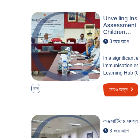
Unveiling Ins
Assessment 
Children…
3 বছর আগে
In a significant
immunisation eq
Learning Hub (
ঘটনা
আরও জানুন
কনসোর্টিয়াম সদস্য
3 বছর আগে