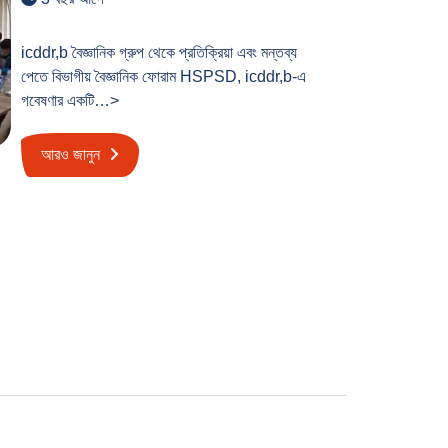
icddr,b বৈজ্ঞানিক গ্রুপ থেকে প্রতিক্রিয়া এবং মন্তব্য
পেতে বিভাগীয় বৈজ্ঞানিক ফোরাম HSPSD, icddr,b-এ
গবেষণার একটি…>
আরও জানুন