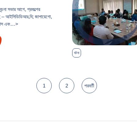
এর সূচনা সভার আগে, প্রকল্পের
মূহ – আইসিডিডিআর,বি; জাপায়েগো,
শন্স এবং…>
ঘটনা
1
2
পরবর্তী