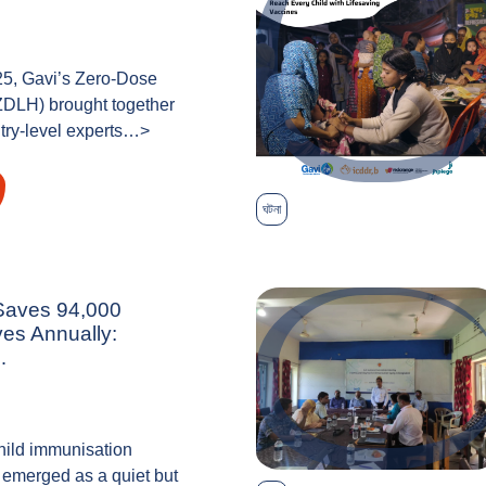
25, Gavi’s Zero-Dose
ZDLH) brought together
try-level experts…>
ঘটনা
Saves 94,000
ves Annually:
…
hild immunisation
emerged as a quiet but