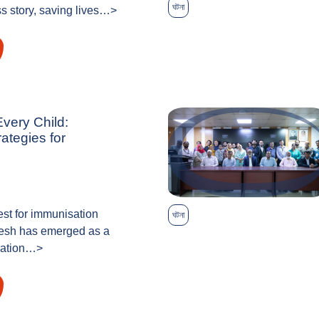
ঘটনা
s story, saving lives…>
Every Child:
ategies for
est for immunisation
ঘটনা
desh has emerged as a
vation…>