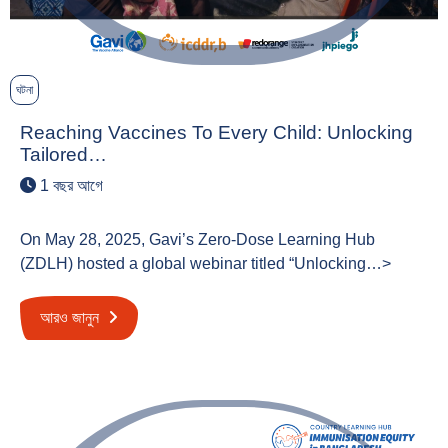
ঘটনা
Reaching Vaccines To Every Child: Unlocking
Tailored…
1 বছর আগে
On May 28, 2025, Gavi’s Zero-Dose Learning Hub
(ZDLH) hosted a global webinar titled “Unlocking…>
আরও জানুন