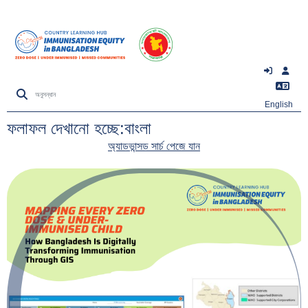
English
ফলাফল দেখানো হচ্ছে:বাংলা
অ্যাডভান্সড সার্চ পেজে যান