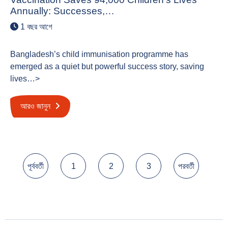
Annually: Successes,…
1 বছর আগে
Bangladesh’s child immunisation programme has
emerged as a quiet but powerful success story, saving
lives…>
আরও জানুন
পোস্ট
পূর্ববর্তী
1
2
3
পরবর্তী
পেজিনেশন