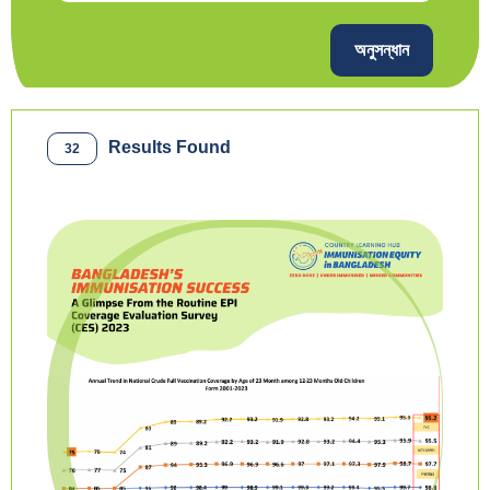
অনুসন্ধান
Results Found
32